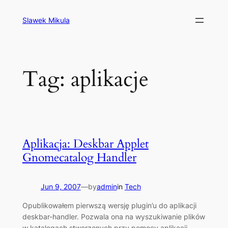
Skip
to
Slawek Mikula
content
Tag:
aplikacje
Aplikacja: Deskbar Applet
Gnomecatalog Handler
Jun 9, 2007
—
by
admin
in
Tech
Opublikowałem pierwszą wersję plugin’u do aplikacji
deskbar-handler. Pozwala ona na wyszukiwanie plików
w katalogach stworzonych przy pomocy aplikacji