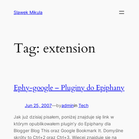
Skip
to
Slawek Mikula
content
Tag:
extension
Ephy-google – Pluginy do Epiphany
Jun 25, 2007
—
by
admin
in
Tech
Jak już dzisiaj pisałem, poniżej znajduje się link w
którym opublikowałem plugin’y do Epiphany dla
Blogger Blog This oraz Google Bookmark It. Domyślne
skróty to Ctrl+2 oraz Ctrl+3. Więcej znajduje się na