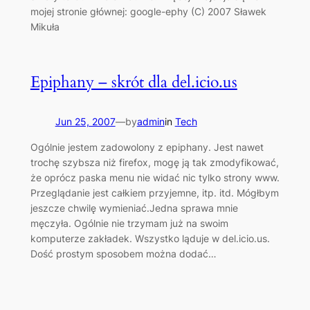
mojej stronie głównej: google-ephy (C) 2007 Sławek
Mikuła
Epiphany – skrót dla del.icio.us
Jun 25, 2007
—
by
admin
in
Tech
Ogólnie jestem zadowolony z epiphany. Jest nawet
trochę szybsza niż firefox, mogę ją tak zmodyfikować,
że oprócz paska menu nie widać nic tylko strony www.
Przeglądanie jest całkiem przyjemne, itp. itd. Mógłbym
jeszcze chwilę wymieniać.Jedna sprawa mnie
męczyła. Ogólnie nie trzymam już na swoim
komputerze zakładek. Wszystko ląduje w del.icio.us.
Dość prostym sposobem można dodać…