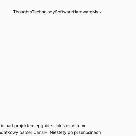
Thoughts
Technology
Software
Hardware
My
zić nad projektem epguide. Jakiś czas temu
datkowy parser Canal+. Niestety po przenosinach