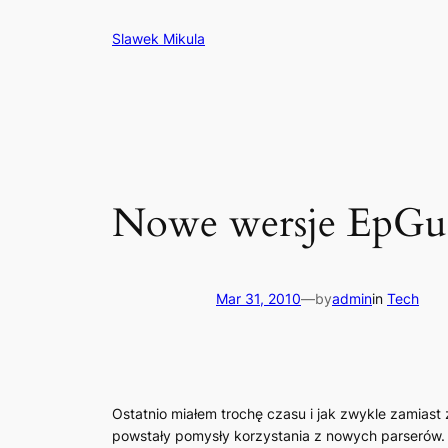
Skip
Slawek Mikula
to
content
Nowe wersje EpGuid
Mar 31, 2010
—
by
admin
in
Tech
Ostatnio miałem trochę czasu i jak zwykle zamias
powstały pomysły korzystania z nowych parserów.