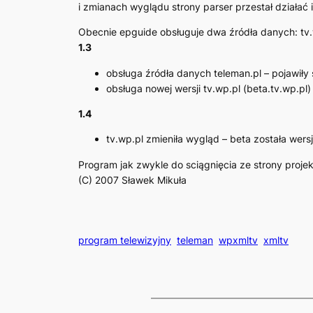
i zmianach wyglądu strony parser przestał działać 
Obecnie epguide obsługuje dwa źródła danych: tv.
1.3
obsługa źródła danych teleman.pl – pojawiły 
obsługa nowej wersji tv.wp.pl (beta.tv.wp.pl)
1.4
tv.wp.pl zmieniła wygląd – beta została wersj
Program jak zwykle do sciągnięcia ze strony proje
(C) 2007 Sławek Mikuła
program telewizyjny
teleman
wpxmltv
xmltv