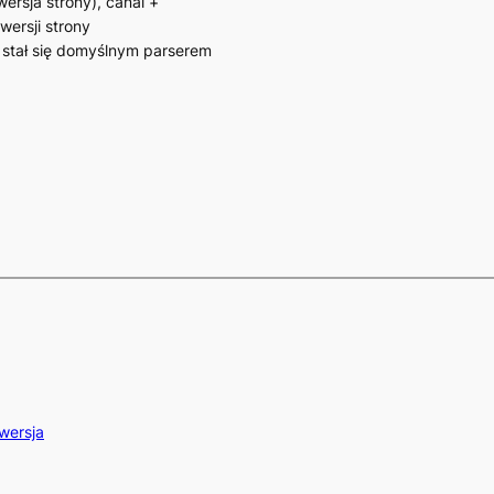
wersja strony), canal +
wersji strony
 stał się domyślnym parserem
wersja