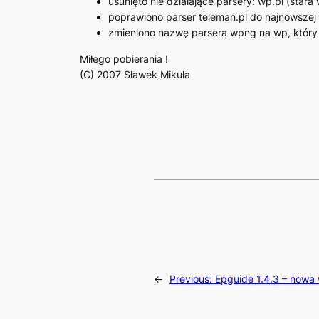
usunięto nie działające parsery: wp.pl (stara 
poprawiono parser teleman.pl do najnowszej 
zmieniono nazwę parsera wpng na wp, który
Miłego pobierania !
(C) 2007 Sławek Mikuła
←
Previous:
Epguide 1.4.3 – nowa 