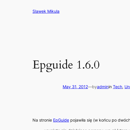
Skip
Slawek Mikula
to
content
Epguide 1.6.0
May 31, 2012
—
by
admin
in
Tech
, 
Un
Na stronie
EpGuide
pojawiła się (w końcu po dwóch