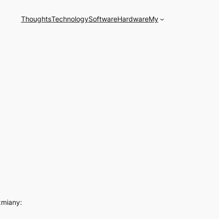
Thoughts
Technology
Software
Hardware
My
zmiany: