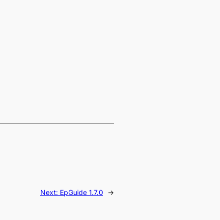
Next:
EpGuide 1.7.0
→